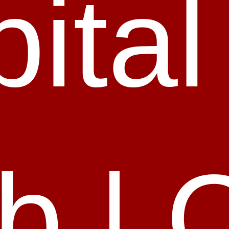
ital
b | 