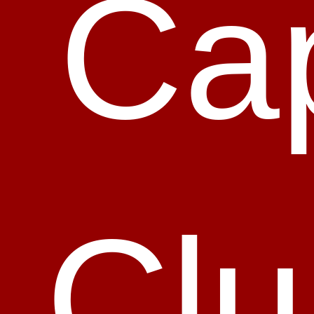
Cap
Clu