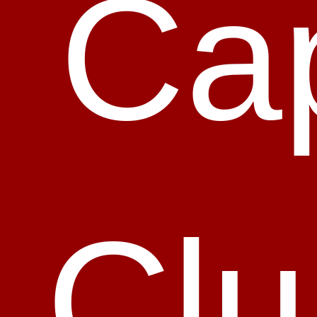
Cap
Clu