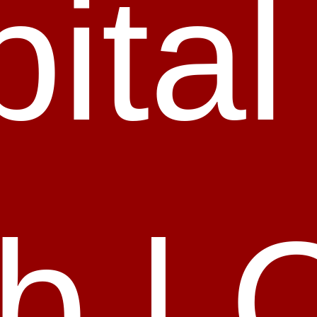
ital
b | 